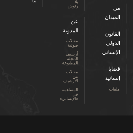
بنا
بلا
رتوش
من
الميدان
عن
المدونة
القانون
مقالات
الدولي
صوتية
الإنساني
أرشيف
المجلة
المطبوعة
قضايا
مقالات
من
إنسانية
الأرشيف
ملفات
المساهمة
في
«الإنساني»