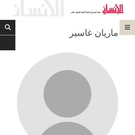
ماريان غاسير