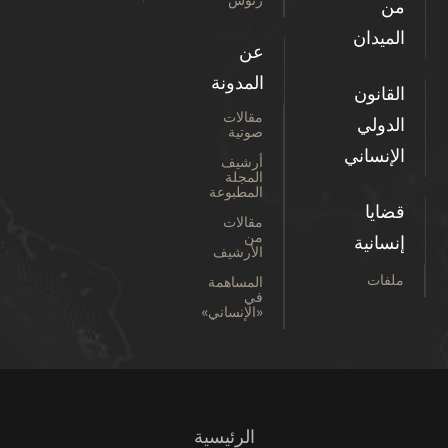
من
الميدان
عن
المدونة
القانون
مقالات
الدولي
صوتية
الإنساني
أرشيف
المجلة
المطبوعة
قضايا
مقالات
من
إنسانية
الأرشيف
ملفات
المساهمة
في
«الإنساني»
الرئيسية