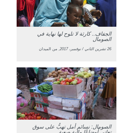
الجفاف.. كارثة لا تلوح لها نهاية في
الصومال
26 تشرين الثاني / نوفمبر، 2017
, من الميدان
الصومال: نسائم أمل تهبُّ على سوق
تعاني أوضاعًا مالية صعبة