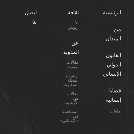
الرئيسية
ثقافة
اتصل
بنا
بلا
رتوش
من
الميدان
عن
المدونة
القانون
مقالات
الدولي
صوتية
الإنساني
أرشيف
المجلة
المطبوعة
قضايا
مقالات
من
إنسانية
الأرشيف
ملفات
المساهمة
في
«الإنساني»