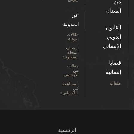
من
الميدان
عن
المدونة
القانون
مقالات
الدولي
صوتية
الإنساني
أرشيف
المجلة
المطبوعة
قضايا
مقالات
من
إنسانية
الأرشيف
ملفات
المساهمة
في
«الإنساني»
الرئيسية