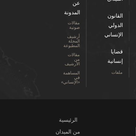
عن
المدونة
القانون
مقالات
الدولي
صوتية
الإنساني
أرشيف
المجلة
المطبوعة
قضايا
مقالات
من
إنسانية
الأرشيف
ملفات
المساهمة
في
«الإنساني»
الرئيسية
من الميدان