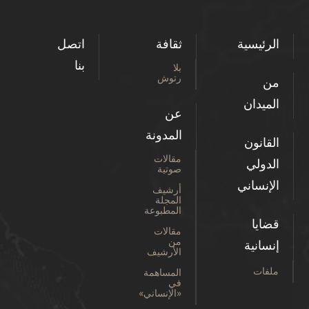
الرئيسية
ثقافة
اتصل
بنا
بلا
رتوش
من
الميدان
عن
المدونة
القانون
مقالات
الدولي
صوتية
الإنساني
أرشيف
المجلة
المطبوعة
قضايا
مقالات
من
إنسانية
الأرشيف
ملفات
المساهمة
في
«الإنساني»