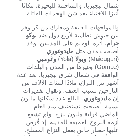
شمال نيجيريا، والمتاخمة للبحيرة، مكانًا
أثيرًا للاختباء بعد شن الهجمات القاتلة.
وللمواجهات العنيفة ومعارك من كر وفر
بين جيوش نظامية لأربع دول ضد
بوكو
حرام
، أثره الوخيم على المدنيين. وقد
أصبحت مدن مثل
مايدوغوري
(Maiduguri)
ويولا
(Yola)
وغومبي
(Gombe) وغيرها من المدن والبلدات
الواقعة في شمال شرق نيجيريا، بعد عدة
أشهر من النزاع، ملاذًا لمئات الآلاف من
النازحين بسبب العنف. وتقول تقديرات
إن
مايدوغوري
، البالغ عدد سكانها مليون
نسمة، أصبحت تستضيف منذ العام
الماضي قرابة مليون نازح. ولم تشفع
أزمة النزوح العميقة للمدينة، إذ فُرض
عليها حصار خانق بفعل النزاع المسلح.