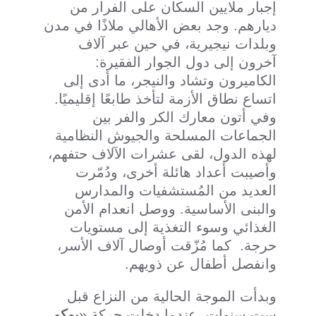
إجبار ملايين السكان على الفرار من
ديارهم. وجد بعض الأهالي ملاذًا في مدن
وبلدات نيجيرية، في حين عبر آلاف
آخرون إلى دول الجوار الفقيرة:
الكاميرون وتشاد والنيجر، ما أدى إلى
اتساع نطاق الأزمة لتأخذ طابعًا إقليميًا.
وفي أتون معارك الكر والفر بين
الجماعات المسلحة والجيوش النظامية
لهذه الدول، لقى عشرات الآلاف حتفهم،
وأصيبت أعداد هائلة أخرى، ودُمّرت
العديد من المُستشفيات والمدارس
والبنى الأساسية. ووصل انعدام الأمن
الغذائي وسوء التغذية إلى مستويات
حرجة. كما مُزّقت أوصال آلاف الأسر،
وانفصل أطفال عن ذويهم.
وبدأت الموجة الحالية من النزاع قبل
ست سنوات، عندما دخلت حركة «
بوكو