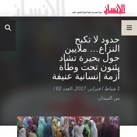
حدود لا تكبح
النزاع… ملايين
حول بحيرة تشاد
يئنون تحت وطأة
أزمة إنسانية عنيفة
1 شباط / فبراير، 2017
,
العدد 62
/
من الميدان