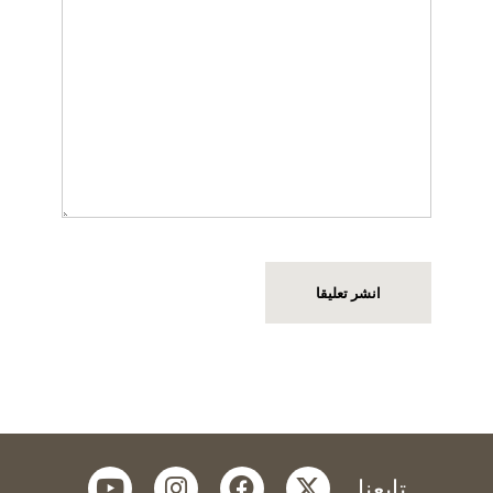
youtube
instagram
facebook
twitter
تابعنا