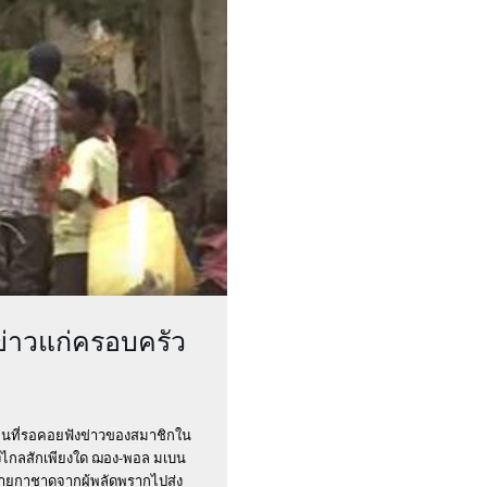
่าวแก่ครอบครัว
้คนที่รอคอยฟังข่าวของสมาชิกใน
างไกลสักเพียงใด ฌอง-พอล มเบน
ายกาชาดจากผู้พลัดพรากไปส่ง