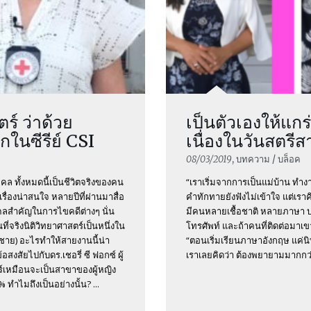
ร์ ว่าด้วย
เป็นตัวเองให้แกร่ง
กในซีรีย์ CSI
เนื่องในวันสตรี
08/03/2019
, บทความ / บล็อค
คล ทั้งหมดนี้เป็นชีวิตจริงของคน
“เราเริ่มจากการเป็นแม่บ้าน ทำง
่องน่าสนใจ หลายปีที่ผ่านมาสื่อ
คำทักทายยังฟังไม่เข้าใจ แต่เรา
ลสำคัญในการไขคดีต่างๆ นั่น
มีคนหลายเชื้อชาติ หลายภาษา บา
นที่จริงนิติวิทยาศาสตร์เป็นหนึ่งใน
โทรศัพท์ และถ้าคนที่ติดต่อมาเข
ู้ชาย) อะไรทำให้สายงานนี้น่า
“ตอนเริ่มเรียนภาษาอังกฤษ แค่น
สัยไปกับดร.เชอรี่ ซี ฟอกซ์ ผู้
เราเลยคิดว่า ต้องพยายามมากกว่าค
ตร์เหมือนจะเป็นสาขาของผู้หญิง
% ทำไมถึงเป็นอย่างนั้น? ...