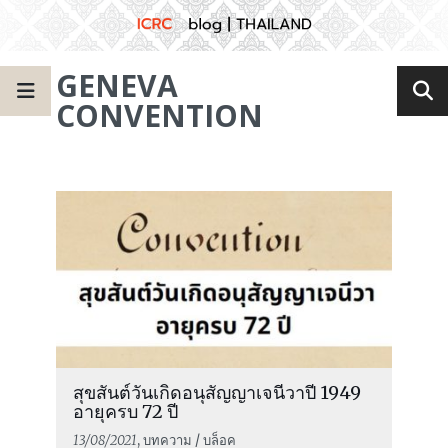
GENEVA
CONVENTION
สุขสันต์วันเกิดอนุสัญญาเจนีวาปี 1949
อายุครบ 72 ปี
13/08/2021
, บทความ / บล็อค