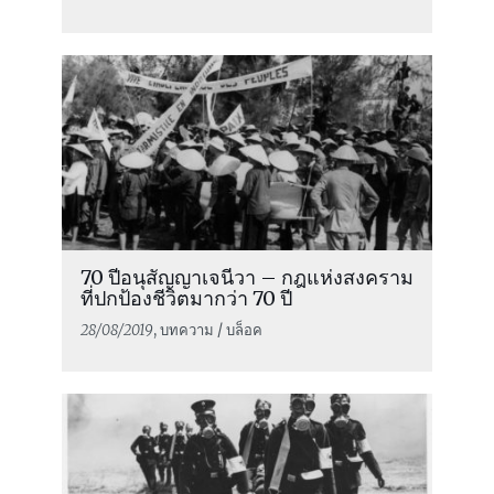
70 ปีอนุสัญญาเจนีวา – กฎแห่งสงคราม
ที่ปกป้องชีวิตมากว่า 70 ปี
28/08/2019
, บทความ / บล็อค