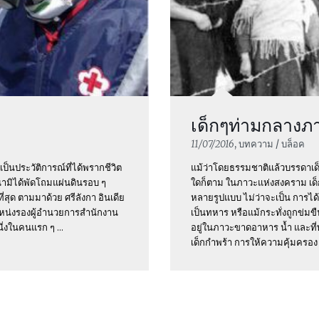
เด็กๆท่ามกลาง
11/07/2016
, บทความ / บล็อค
ป็นประวัติการณ์ที่ได้พรากชีวิต
แม้ว่าโดยธรรมชาติแล้วบรรดาเด
สึนามิได้พัดโถมแผ่นดินรอบ ๆ
ใดก็ตาม ในภาวะแห่งสงคราม เด็ก ๆ
่สุด ตามมาด้วย ศรีลังกา อินเดีย
หลายรูปแบบ ไม่ว่าจะเป็น การได้
ำแหน่งรองผู้อำนวยการสำนักงาน
เป็นทหาร หรือแม้กระทั่งถูกข่ม
ึ่งในคนแรก ๆ ...
อยู่ในภาวะขาดอาหาร น้ำ และที
เด็กกำพร้า การให้ความคุ้มครอง .