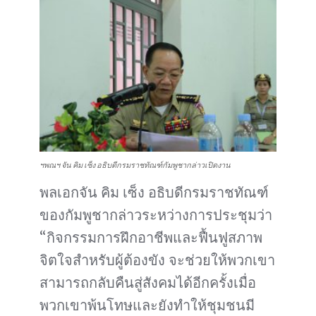
ฯพณฯ จัน คิม เซ็ง อธิบดีกรมราชทัณฑ์กัมพูชากล่าวเปิดงาน
พลเอกจัน คิม เซ็ง อธิบดีกรมราชทัณฑ์
ของกัมพูชากล่าวระหว่างการประชุมว่า
“กิจกรรมการฝึกอาชีพและฟื้นฟูสภาพ
จิตใจสำหรับผู้ต้องขัง จะช่วยให้พวกเขา
สามารถกลับคืนสู่สังคมได้อีกครั้งเมื่อ
พวกเขาพ้นโทษและยังทำให้ชุมชนมี