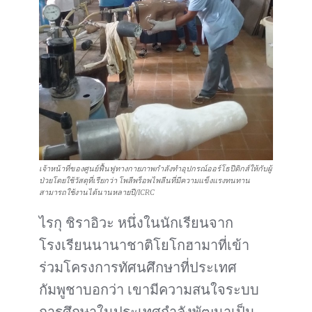
เจ้าหน้าที่ของศูนย์ฟื้นฟูทางกายภาพกำลังทำอุปกรณ์ออร์โธปีดิกส์ให้กับผู้
ป่วยโดยใช้วัสดุที่เรียกว่า โพลีพร็อพไพลีนที่มีความแข็งแรงทนทาน
สามารถใช้งานได้นานหลายปี/ICRC
ไรกุ ชิราอิวะ หนึ่งในนักเรียนจาก
โรงเรียนนานาชาติโยโกฮามาที่เข้า
ร่วมโครงการทัศนศึกษาที่ประเทศ
กัมพูชาบอกว่า เขามีความสนใจระบบ
การศึกษาในประเทศกำลังพัฒนาเป็น