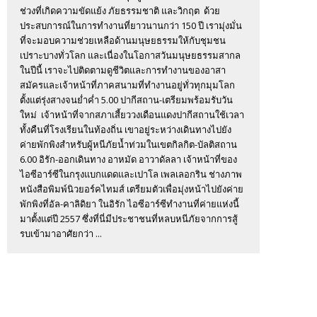
ช่วงที่เกิดความขัดแย้ง ภัยธรรมชาติ และวิกฤต ด้วย
ประสบการณ์ในการทำงานที่ยาวนานกว่า 150 ปี เรามุ่งมั่น
ที่จะมอบความช่วยเหลือด้านมนุษยธรรมให้กับชุมชน
เปราะบางทั่วโลก และเนื่องในโอกาสวันมนุษยธรรมสากล
ในปีนี้ เราจะไปติดตามดูชีวิตและการทำงานของอาสา
สมัครและเจ้าหน้าที่ภาคสนามที่ทำงานอยู่ทั่วทุกมุมโลก
ตั้งแต่รุ่งสางจนย่ำค่ำ 5.00 ปากีสถาน-เตรียมพร้อมรับวัน
ใหม่ เจ้าหน้าที่จากสภาเสี้ยววงเดือนแดงปากีสถานใช้เวลา
ทั้งคืนที่โรงเรียนในท้องถิ่น เขาอยู่ระหว่างเดินทางไปยัง
ค่ายพักพิงสำหรับผู้หนีภัยน้ำท่วมในเขตกิลกิต-บัลติสถาน
6.00 อิรัก-ออกเดินทาง อาหมัด อาวาดัลลา เจ้าหน้าที่ของ
ไอซีอาร์ซีในกรุงแบกแดดและเปาโล เพลเลอกริน ช่างภาพ
หนังสือพิมพ์นิวยอร์คไทมส์ เตรียมตัวเพื่อมุ่งหน้าไปยังค่าย
พักพิงที่อัล-คาลิดิยา ในอิรัก ไอซีอาร์ซีทำงานที่ค่ายแห่งนี้
มาตั้งแต่ปี 2557 ซึ่งที่นี่มีประชาชนที่หลบหนีภัยจากการสู้
รบเข้ามาอาศัยกว่า ...