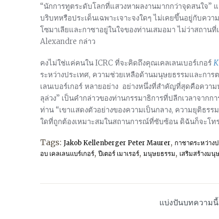
“นักการทูตระดับโลกที่แสวงหาผลงานมากกว่าจุดสนใจ” และ
บริบทหรือประเด็นเฉพาะเจาะจงใดๆ ไม่เคยขึ้นอยู่กับความ
โซมาเลียและกาซาอยู่ในใจของท่านเสมอมา ไม่ว่าสถานที่เห
Alexandre กล่าว
คงไม่ใช่แค่คนใน ICRC ที่จะคิดถึงคุณเคลเลนเบอร์เกอร์
K
ระหว่างประเทศ, ความช่วยเหลือด้านมนุษยธรรมและการตอบโ
เลนเบอร์เกอร์ หลายอย่าง อย่างหนึ่งที่สำคัญที่สุดคือค
ลุล่วง” เป็นคำกล่าวของท่านกรรมาธิการที่ปลีกเวลาจากการ
ท่าน “เขาแสดงตัวอย่างของความเป็นกลาง, ความยุติธรรมแล
ใดที่ถูกต้องเหมาะสมในสถานการณ์ที่ซับซ้อน ดิฉันก็จะโท
Tags:
,
Jakob Kellenberger Peter Maurer
กาชาดระหว่างป
,
,
,
อบ เคลเลนแบร์เกอร์
ปีเตอร์ เมาเรอร์
มนุษยธรรม
เสริมสร้างมน
แบ่งปันบทความนี