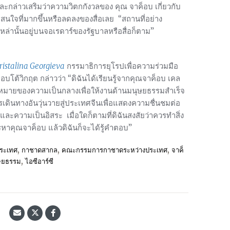
กล่าวเสริมว่าความวิตกกังวลของ คุณ จาค็อบ เกี่ยวกับ
สนใจที่มากขึ้นหรือลดลงของสื่อเลย “สถานที่อย่าง
ล่านั้นอยู่บนจอเรดาร์ของรัฐบาลหรือสื่อก็ตาม”
ristalina Georgieva
กรรมาธิการยุโรปเพื่อความร่วมมือ
ต้วิกฤต กล่าวว่า “ดิฉันได้เรียนรู้จากคุณจาค็อบ เคล
วามหมายของความเป็นกลางเพื่อให้งานด้านมนุษยธรรมสำเร็จ
เดินทางอันวุ่นวายสู่ประเทศจีนเพื่อแสดงความชื่นชมต่อ
ะความเป็นอิสระ เมื่อใดก็ตามที่ดิฉันสงสัยว่าควรทำสิ่ง
รหาคุณจาค็อบ แล้วดิฉันก็จะได้รู้คำตอบ”
,
,
,
ระเทศ
กาชาดสากล
คณะกรรมการกาชาดระหว่างประเทศ
จาค็
,
ุษยธรรม
ไอซีอาร์ซี
้