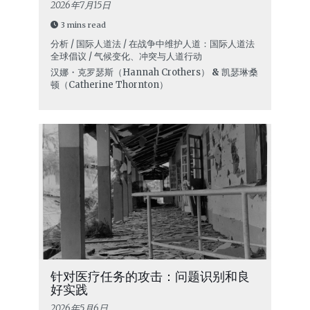
2026年7月15日
3 mins read
分析 / 国际人道法 / 在战争中维护人道：国际人道法
全球倡议 / 气候变化、冲突与人道行动
汉娜・克罗瑟斯（Hannah Crothers）
&
凯瑟琳·桑
顿（Catherine Thornton）
针对医疗任务的攻击：问题识别和良
好实践
2026年5月6日