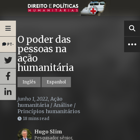
O poder das
PT-
pessoas na
ação
BR
humanitária
Inglês
Espanhol
junho 1, 2022
,
Ação
humanitária
/
Análise
/
Princípios humanitários
18 mins read
Hugo Slim
Pesquisador sênior,