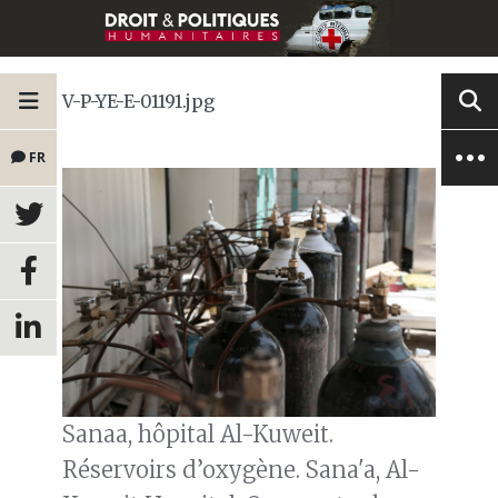
V-P-YE-E-01191.jpg
FR
Sanaa, hôpital Al-Kuweit.
Réservoirs d’oxygène. Sana'a, Al-