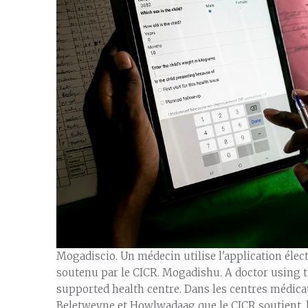
Mogadiscio. Un médecin utilise l'application él
soutenu par le CICR. Mogadishu. A doctor using 
supported health centre. Dans les centres médicau
Beletweyne et Howlwadaag que le CICR soutient, l