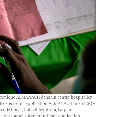
ectronique ALMANACH dans un centre hospitalier
the electronic application ALMANACH in an ICRC-
x de Radar, Gubadhley, Afgoi, Farjano,
e personnel soignant utilise l'application