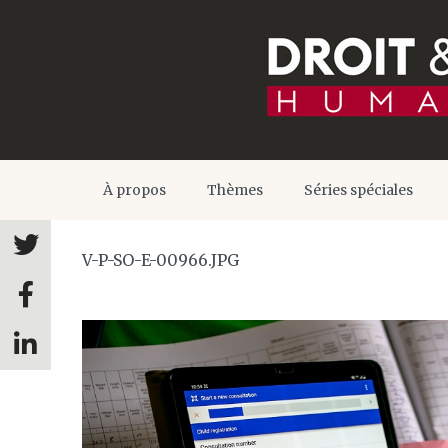
À propos
Thèmes
Séries spéciales
V-P-SO-E-00966.JPG