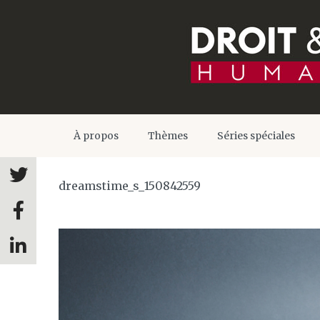
À propos
Thèmes
Séries spéciales
dreamstime_s_150842559