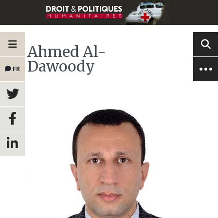
Ahmed Al-
Dawoody
FR