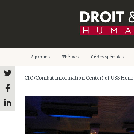
À propos
Thèmes
Séries spéciales
CIC (Combat Information Center) of USS Horn