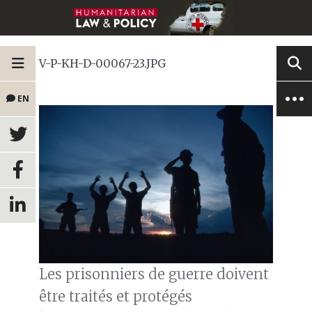
V-P-KH-D-00067-23.JPG
EN
Les prisonniers de guerre doivent
être traités et protégés