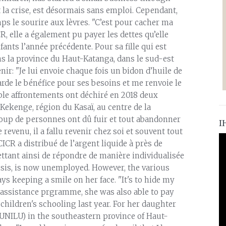
 la crise, est désormais sans emploi. Cependant,
ps le sourire aux lèvres. "C’est pour cacher ma
CR, elle a également pu payer les dettes qu’elle
fants l’année précédente. Pour sa fille qui est
ns la province du Haut-Katanga, dans le sud-est
ir: "Je lui envoie chaque fois un bidon d’huile de
garde le bénéfice pour ses besoins et me renvoie le
rrible affrontements ont déchiré en 2018 deux
e Kekenge, région du Kasaï, au centre de la
up de personnes ont dû fuir et tout abandonner
I
revenu, il a fallu revenir chez soi et souvent tout
ICR a distribué de l’argent liquide à près de
ettant ainsi de répondre de manière individualisée
risis, is now unemployed. However, the various
ys keeping a smile on her face. "It's to hide my
l assistance prgramme, she was also able to pay
 children's schooling last year. For her daughter
(UNILU) in the southeastern province of Haut-