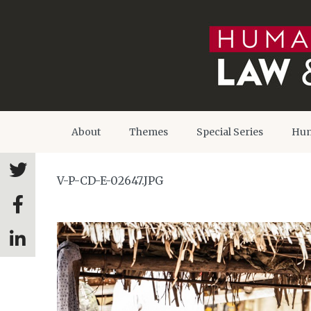
About
Themes
Special Series
Hum
V-P-CD-E-02647.JPG