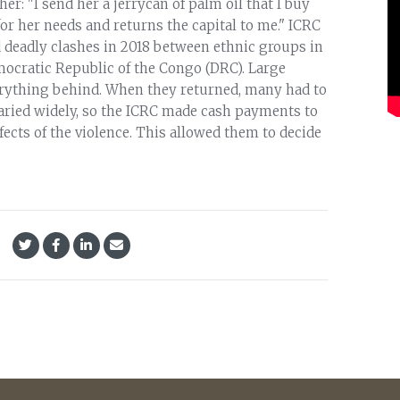
r: "I send her a jerrycan of palm oil that I buy
t for her needs and returns the capital to me." ICRC
ed deadly clashes in 2018 between ethnic groups in
mocratic Republic of the Congo (DRC). Large
erything behind. When they returned, many had to
varied widely, so the ICRC made cash payments to
fects of the violence. This allowed them to decide