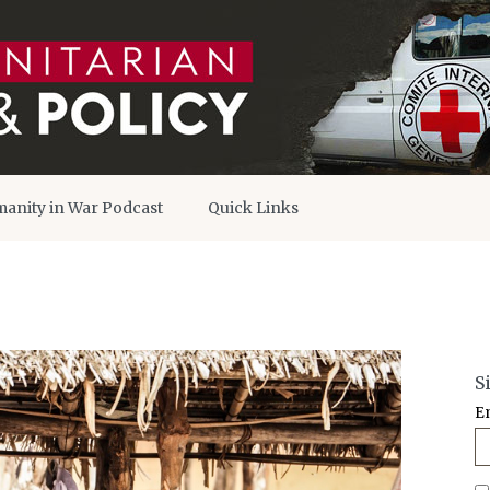
anity in War Podcast
Quick Links
S
E