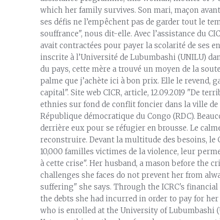
which her family survives. Son mari, maçon avant
ses défis ne l’empêchent pas de garder tout le tem
souffrance", nous dit-elle. Avec l’assistance du CI
avait contractées pour payer la scolarité de ses en
inscrite à l’Université de Lubumbashi (UNILU) da
du pays, cette mère a trouvé un moyen de la souten
palme que j’achète ici à bon prix. Elle le revend, 
capital". Site web CICR, article, 12.09.2019 "De te
ethnies sur fond de conflit foncier dans la ville d
République démocratique du Congo (RDC). Beauco
derrière eux pour se réfugier en brousse. Le calme 
reconstruire. Devant la multitude des besoins, le C
10,000 familles victimes de la violence, leur perm
à cette crise". Her husband, a mason before the c
challenges she faces do not prevent her from alwa
suffering" she says. Through the ICRC's financia
the debts she had incurred in order to pay for her
who is enrolled at the University of Lubumbashi 