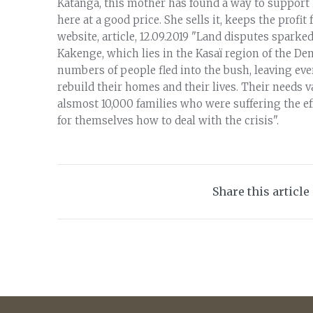
Katanga, this mother has found a way to support he
here at a good price. She sells it, keeps the profi
website, article, 12.09.2019 "Land disputes spark
Kakenge, which lies in the Kasaï region of the De
numbers of people fled into the bush, leaving ev
rebuild their homes and their lives. Their needs 
alsmost 10,000 families who were suffering the ef
for themselves how to deal with the crisis".
Share this article