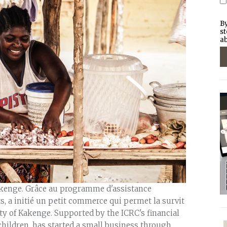
By
st
ab
 Kakenge. Grâce au programme d'assistance
s, a initié un petit commerce qui permet la survit
city of Kakenge. Supported by the ICRC's financial
hildren, has started a small business through