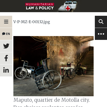
V-P-MZ-E-00132.jpg
EN
Maputo, quartier de Motolla city.