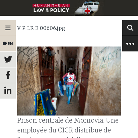
V-P-LR-E-00606.jpg
EN
Prison centrale de Monrovia. Une
employée du CICR distribue de