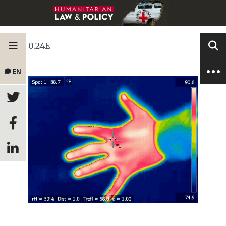
0.24E
EN