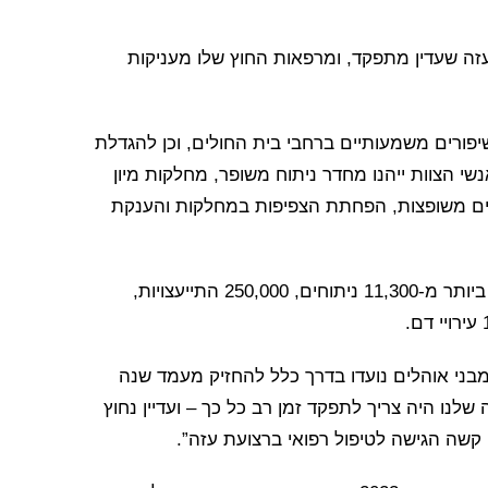
זה שעדין מתפקד, ומרפאות החוץ שלו מעניקות
יפורים משמעותיים ברחבי בית החולים, וכן להגדלת
ולים מ-60 ל-72. מטופלים ואנשי הצוות ייהנו מחדר ניתוח משופר, מחלקות מיון
דים משופצות, הפחתת הצפיפות במחלקות והענקת
מאז שבית החולים שדה נפתח במאי 2024, הוא סייע ביותר מ-11,300 ניתוחים, 250,000 התייעצויות,
מבני אוהלים נועדו בדרך כלל להחזיק מעמד שנה
שלנו היה צריך לתפקד זמן רב כל כך – ועדיין נחוץ
קשה הגישה לטיפול רפואי ברצועת עזה”.