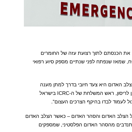
ל הצלב האדום (ICRC) סיים היום את הכנסתם לתוך רצועת עזה של החומרים
יח, שמאז שנפתח לפני שנתיים מספק סיוע רפואי
הצלב האדום היא צעד חיובי בדרך למתן מענה
לצרכים הרפואיים של תושבי רצועת עזה”, אמר ז’וליאן לריסון, ראש המשלחת של ה-ICRC בישראל
ל לעמוד לבדו בהיקף הצרכים העצום”.
בין 16 אגודות לאומיות של הצלב האדום והסהר האדום – כאשר הצלב האדום
ומתנדבים מהסהר האדום הפלסטיני, שמספקים