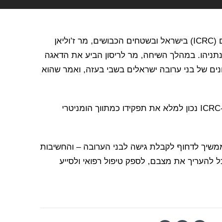
ראש המשלחת של הוועד הבינלאומי של הצלב האדום (ICRC) בישראל ובשטחים הכבושים, מר ז’וליאן
נתניהו. במהלך השיחה, מר לריסון הביע את הדאגה
האחרונים של בני ערובה ישראלים בשבי בעזה, ואמר שהוא
מר לריסון הבהיר כי כל עוד ישנם בני ערובה בשבי, ה-ICRC נכון למלא את תפקידו כמתווך הומניטרי
משיך לדחוף לקבלת גישה לבני הערובה – והחשיבות
כל להעריך את מצבם, לספק טיפול רפואי ולסייע