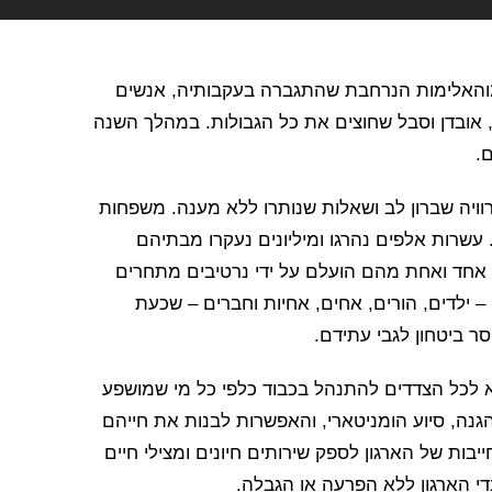
לקראת יום השנה למתקפות של ה-7 באוקטובר 2023והאלימות הנרחבת שהתגברה בעקבותיה, אנשים
 אובדן וסבל שחוצים את כל הגבולות. במהלך השנה
.
וויה שברון לב ושאלות שנותרו ללא מענה. משפחות
. עשרות אלפים נהרגו ומיליונים נעקרו מבתיהם
ל אחד ואחת מהם הועלם על ידי נרטיבים מתחרים
 ילדים, הורים, אחים, אחיות וחברים – שכעת
ר ביטחון לגבי עתידם.
של הצלב האדום (ICRC) חוזר וקורא לכל הצדדים להתנהל בכבוד כלפי כל מי שמושפע
הגנה, סיוע הומניטארי, והאפשרות לבנות את חייהם
יים את ההתחייבות של הארגון לספק שירותים חיונים ומצילי חיים
י הארגון ללא הפרעה או הגבלה.