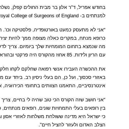
בחודש אפריל, ד”ר אלון בר מבית החולים קפלן, נשל
למנתחים ב- The Royal College of Surgeons of England.
“אני לא מתעסק כמעט באורטופדיה, פלסטיקה וכו’. 
כרופא מנתח, במקרים כאלה מצופה ממך להיות יציר
מה שנמצא בתחום המומחיות שלך ביומיום. צריך לדע
עם הריון ולידות. 85 אחוז מהקורס היה פרקטי ובהוראה וליווי צמוד. עבור רופא כירורג זה מאוד חשוב”.
את ההכשרה העבירו אנשי רפואה שחלקם לקחו חלק 
אינטרנסיביים, התאמנו הצוותים בתחומי הכירוrגיה, אורטופדיה, פלסטיקה וגניקולוגיה.
“אני חושב שזה הקורס הכי טוב שהיה לי בחיים, צריך 
בין רופאים בעלי התמחויות שונים, רופאים מנתחים, פ
כי ישראל היא מדינה ששולחת משלחות לאזורי אסון 
הצלב האדום ולעזור להציל חיים”.