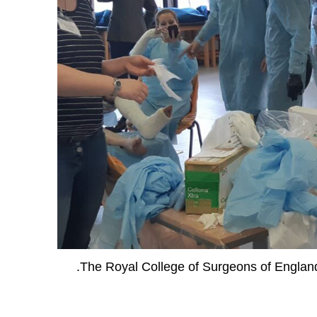
להכשרת מנתחים למתן סיוע רפואי בזמן אסון ב- The Royal College of Surgeons of England.