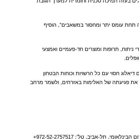
חולים בעזה תמיכה טכנית וחומרית למערך תגובת
 תחת עומס יתר ומחסור במשאבים”, הוסיף
 ציוד חדרי ניתוח, תרופות ומוצרים חד-פעמיים ואמצעי
ייטרלי, ומקיים דיאלוג חסוי עם כל הרשויות וכוחות הבטחון
ם את פגיעתה של האלימות באזרחים, ולשמר מרחב
י, תל-אביב, טל’: 972-52-2757517+