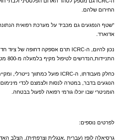
ה-ICRC גם מספק לסהר האדום הפלסטיני ולבתי 
החירום שלהם.
“שטף הנפגעים גם מכביד על מערכת רפואית הנתונה
אדוארד.
נכון להיום, ה-ICRC תרם אספקה דחופה של
התניידות,הנדרשים לטיפול מקיף בלמעלה מ-800 מטופלים.
כחלק מעבודתו, ה-ICRC פועל כמתווך נ
הנוגעים בדבר, במטרה לנסות ולצמצם לכדי מינימו
הומניטרי שבו יוכלו גורמי רפואה לפעול בבטחה.
לפרטים נוספים:
גרסיאלה לופז (עברית ,אנגלית וצרפתית), הצלב האדום הבינלאומ