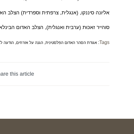
אליונה סיננקו, (אנגלית, צרפתית וספרדית) הצלב האדום הבינלאו
סוהייר זאכּוּת (ערבית ואנגלית), הצלב האדום הבינלאומי, עזה, טל
,
,
Tags:
אגודת הסהר האדום הפלסטינית
הגנה על אזרחים
הודעה לע
are this article