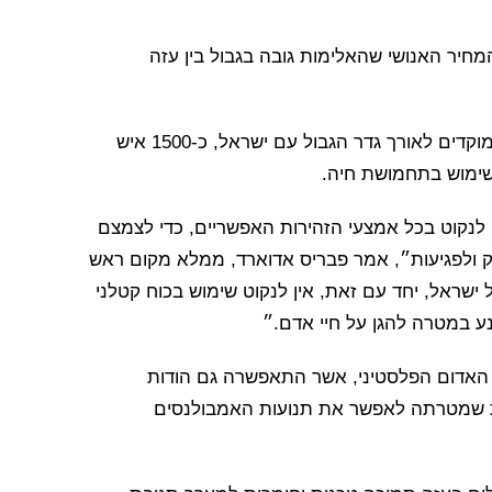
ל הצלב האדום (ICRC) מודאג מהמחיר האנושי שהאלימות גובה בגבול בין עזה
ב-30 במרץ, בעקבות אירועי האלימות בעזה במספר מוקדים לאורך גדר הגבול עם ישראל, כ-1500 איש
לנקוט בכל אמצעי הזהירות האפשריים, כדי לצמצם
ק ולפגיעות״, אמר פבריס אדוארד, ממלא מקום ראש
בטחון של ישראל, יחד עם זאת, אין לנקוט שימוש בכוח קטלני
ע במטרה להגן על חיי אדם.״
סהר האדום הפלסטיני, אשר התאפשרה גם הודות
ל הצדדים – פעילות שמטרתה לאפשר את תנועות האמבולנסים