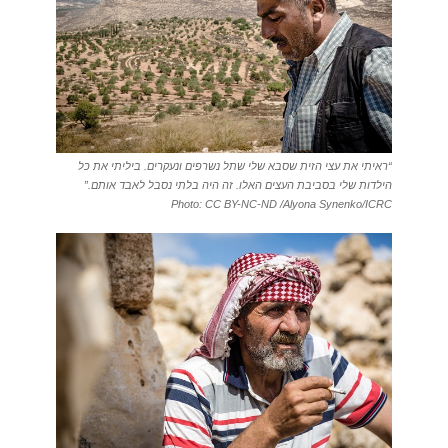
“ראיתי את עצי הזית שסבא שלי שתל נשרפים ונעקרים. ביליתי את כל
הילדות שלי בסביבת העצים האלו. זה היה בלתי נסבל לאבד אותם.”
Photo: CC BY-NC-ND /Alyona Synenko/ICRC