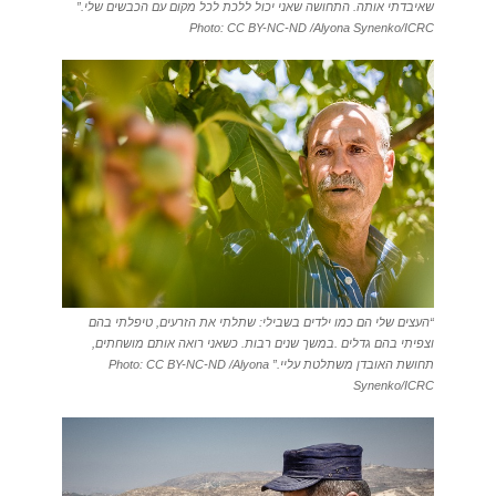
שאיבדתי אותה. התחושה שאני יכול ללכת לכל מקום עם הכבשים שלי.”
Photo: CC BY-NC-ND /Alyona Synenko/ICRC
“העצים שלי הם כמו ילדים בשבילי: שתלתי את הזרעים, טיפלתי בהם
וצפיתי בהם גדלים .במשך שנים רבות. כשאני רואה אותם מושחתים,
תחושת האובדן משתלטת עליי.” Photo: CC BY-NC-ND /Alyona
Synenko/ICRC