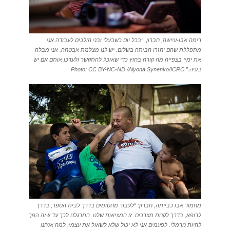
רימה אבו-עיישה, חברון. “בכל יום כשבעלי ובני הולכים לעבודה אני
מתפללת שהם יחזרו הביתה בשלום. יש לנו מצלמת אבטחה. אני מבלה
את ימיי בצפייה מה קורה בחוץ כדי שאוכל להתקשר ולעדכן אותם אם יש
בעיה.” Photo: CC BY-NC-ND /Alyona Synenko/ICRC
מחמוד אבו כבייתה, חברון: “לעבור מחסומים בדרך לבית הספר, בדרך
לרופא, בדרך לקנות מצרכים. זו המציאות שלנו. התרגלנו לכך עד שזה הפך
להיות נורמלי. לפעמים אני לא יכול שלא לשאול את עצמי: למה אנחנו