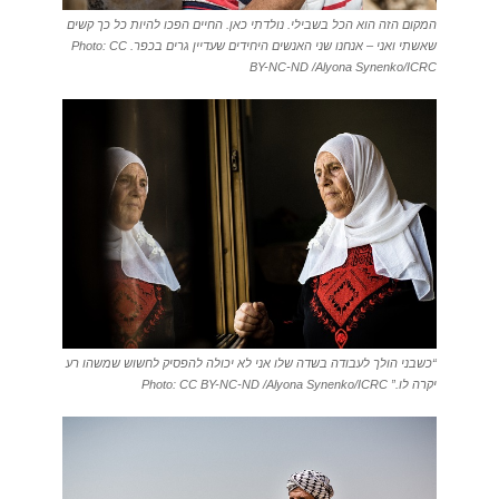
המקום הזה הוא הכל בשבילי. נולדתי כאן. החיים הפכו להיות כל כך קשים
שאשתי ואני – אנחנו שני האנשים היחידים שעדיין גרים בכפר. Photo: CC
BY-NC-ND /Alyona Synenko/ICRC
“כשבני הולך לעבודה בשדה שלו אני לא יכולה להפסיק לחשוש שמשהו רע
יקרה לו.” Photo: CC BY-NC-ND /Alyona Synenko/ICRC