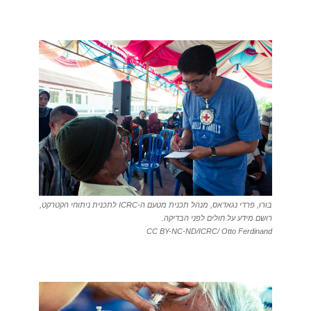
בּוּרוּ, פרדי נגאדאס, מנהל תכנית מטעם ה-ICRC לתכנית ניתוחי הקטרקט,
רושם מידע על חולים לפני הבדיקה.
CC BY-NC-ND/ICRC/ Otto Ferdinand