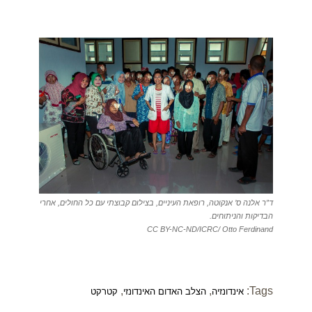
ד”ר אלנה ס’ אנקוטה, רופאת העיניים, בצילום קבוצתי עם כל החולים, אחרי
הבדיקות והניתוחים.
CC BY-NC-ND/ICRC/ Otto Ferdinand
,
,
Tags:
אינדונזיה
הצלב האדום האינדונזי
קטרקט