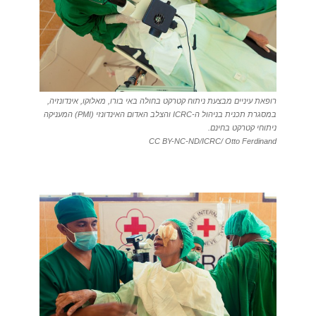
רופאת עיניים מבצעת ניתוח קטרקט בחולה באי בורו, מאלוקו, אינדונזיה,
במסגרת תכנית בניהול ה-ICRC והצלב האדום האינדונזי (PMI) המעניקה
ניתוחי קטרקט בחינם.
CC BY-NC-ND/ICRC/ Otto Ferdinand