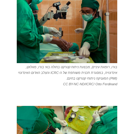
בּוּרוּ, רופאת עיניים, מבצעת ניתוח קטרקט בחולה באי בורו, מאלוקו,
אינדונזיה, במסגרת תכנית משותפת של ה-ICRC והצלב האדום האינדונזי
(PMI) המעניקה ניתוחי קטרקט בחינם.
CC BY-NC-ND/ICRC/ Otto Ferdinand