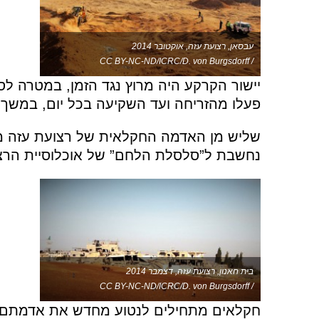
עבסאן, רצועת עזה, אוקטובר 2014
/ CC BY-NC-ND/ICRC/D. von Burgsdorff
פעלו מהזריחה ועד השקיעה בכל יום, במשך 
שליש מן האדמה החקלאית של רצועת עזה מ
נחשבת ל”סלסלת הלחם” של אוכלוסיית הרצ
בית חאנון, רצועת עזה, דצמבר 2014
/ CC BY-NC-ND/ICRC/D. von Burgsdorff
חקלאים מתחילים לנטוע מחדש את אדמתם 