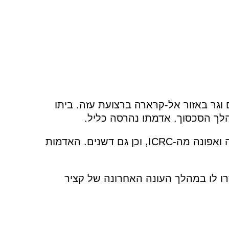
 עם שישה ילדים וגר באזור אל-קרארה ברצועת עזה. ביתו
לך הסכסוך. אדמתו נהרסה כליל.
אלף וארבע מאות חקלאים באזור קיבלו חיטה ואפונה מה-ICRC, וכן גם דשנים. האדמות
רו לו במהלך העונה האחרונה של קציר