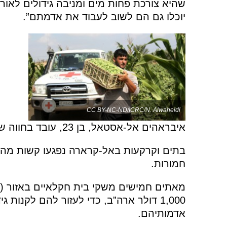
שהיא צורכת פחות מים ומניבה גידולים לאורך
יוכלו גם הם לשוב לעבוד את אדמתם”.
CC BY-NC-ND/ICRC/N. Alwaheidi
איבראהים אל-אסטאל, בן 23, עובד בחווה שבבעלות מוסא אל-אסטאל.
בתים וקרקעות באל-קרארה נפגעו קשות מהלח
חמורות.
1,000 דולר ארה”ב, כדי לעזור להם לקנו
אדמותיהם.