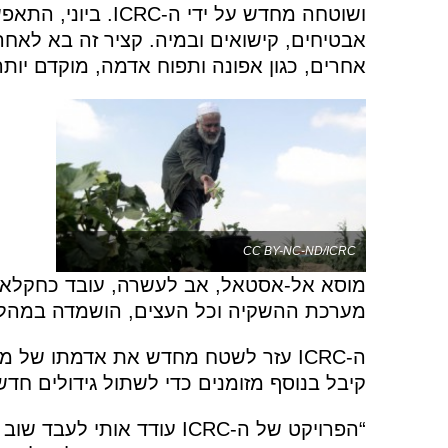
ושוטחה מחדש על ידי 
אבטיחים, קישואים ובמיה. קציר זה בא לאחר
אחרים, כגון אפונה ותפוח אדמה, מוקדם יות
CC BY-NC-ND/ICRC
מערכת ההשקיה וכל העצים, הושמדה במהלך
ה-ICRC עזר לשטח מחדש את אדמתו של 
קיבל בנוסף מזומנים כדי לשתול גידולים חדש
“הפרויקט של ה-ICRC עודד א