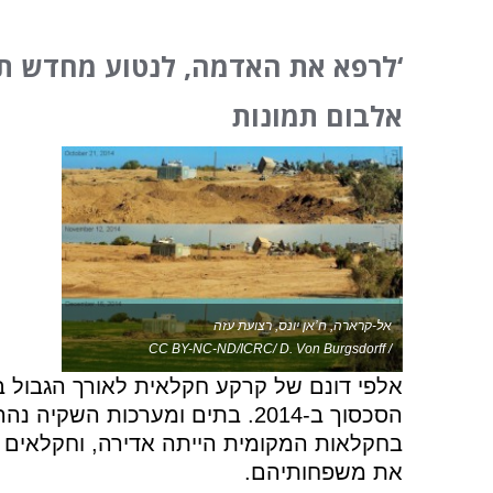
‘לרפא את האדמה, לנטוע מחדש תק
אלבום תמונות
אל-קרארה, ח’אן יונס, רצועת עזה
/ CC BY-NC-ND/ICRC/ D. Von Burgsdorff
אלפי דונם של קרקע חקלאית לאורך הגבול ב
הסכסוך ב-2014. בתים ומערכות השק
בחקלאות המקומית הייתה אדירה, וחקלאים ר
את משפחותיהם.