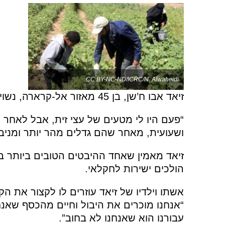
CC BY-NC-ND/ICRC/N. Alwaheidi
זיאד אבו ח’שן, בן 45 מאזור אל-קרארה, נשוי ומשפחתו מונה שש נפשות.
“פעם היו לי מטעים של עצי זית, אבל לאחר
ושעועית, מאחר שהם גדלים מהר יותר ומניבי
הולכים ישירות לחקלאי.
אשתו וילדיו של זיאד עוזרים לו לקצור את ה
“אנחנו מוכרים את היבול וחיים מהכסף שאנחנ
עבורנו הוא שאנחנו לא בחוב”.