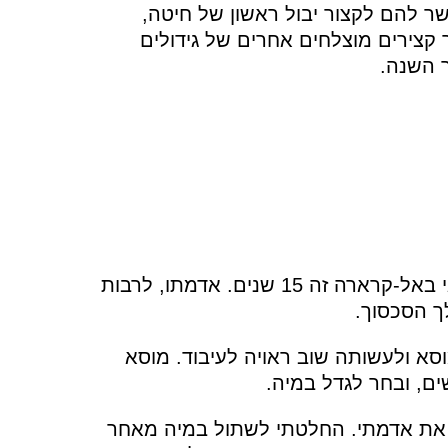
ה-ICRC. ביוני, התאפשר להם לקצור יבול ראשון של חיטה,
 קצירים מוצלחים אחרים של גידולים
ר השנה.
מוסא אל-אסטאל, אב לעשרה, עובד כחקלאי באל-קרארה זה 15 שנים. אדמתו, לרבות
 הסכסוך.
מוסא ולעשותה שוב ראויה לעיבוד. מוסא
ים, ובחר לגדל במיה.
ותי לעבד שוב את אדמתי. החלטתי לשתול במיה מאחר