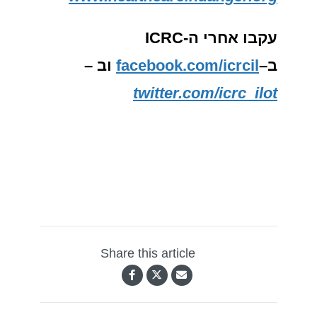
עקבו אחרי ה
-ICRC
ב
–
facebook.com/icrcil
וב
–
twitter.com/icrc_ilot
Share this article