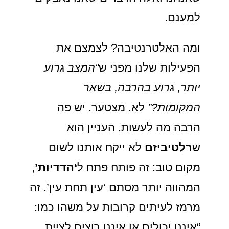
למענם.
ומה האלטרנטיבה? לצמצם את
הפעילות שלנו מפני ש
“המצב גרוע
יותר, גרוע בהרבה, בשאר
המקומות?”
לא. מצטער. יש פה
הרבה מה לעשות. העניין הוא
ש
רלטיביזם
לא ייקח אותנו לשום
מקום טוב: זה פותח פתח ל
‘הדדיות’
,
המהווה יותר מסתם ‘עין תחת עין’. זה
מרמז לעיתים קרובות
על משהו כמו:
“איננו יכולים או איננו רוצים לציית