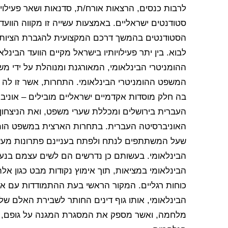
לרבות כנסים, הרצאות אורח/ת, סדנאות ושאר פעילו
סטודנטים ישראליים. באמצעות עשייה זו מקווה הוועד
הסטודנטים בהמשך דרכם המקצועית להגברת הציות ל
לבוא. בין יתר פעילויותיו בישראל מקיים הוועד הבי
ההומניטרי הבינלאומי, המאורגנת ומנוהלת על ידי מ
המשפט ההומניטרי הבינלאומי. התחרות, אשר זו לה ש
בה חלק מוסדות אקדמיים ישראליים מובילים – אוניב
העברית בירושלים ומכללת שערי משפט, ואת הניצחון
האוניברסיטה העברית. בתחרות הארצית במשפט הומני
שעל המשתתפים לנתח ולפתח בעניינם פתרונות מעשי
הבינלאומי. בעשותם כן נדרשים הם לשים עצמם בנעל
הבינלאומי במציאות, תוך אימוץ נקודות מבט כגון א
כוחות רגליים. המקור הראשי בעת ההתמודדות עם א
הבינלאומי, אותו גוף דינים החותר לשבירת האלם של
מלחמה, ואשר מספק את המסגרת המגנה על גופם, רכ