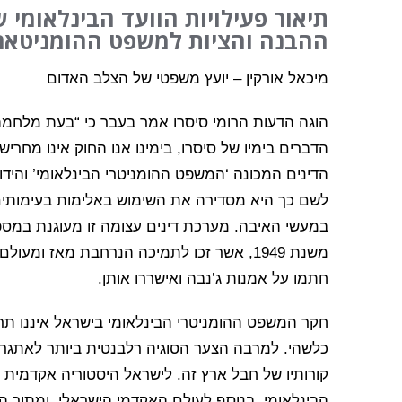
תיאור פעילויות הוועד הבינלאומי 
ההבנה והציות למשפט ההומניטארי
מיכאל אורקין – יועץ משפטי של הצלב האדום
הוגה הדעות הרומי סיסרו אמר בעבר כי “בעת מלחמה 
הדברים בימיו של סיסרו, בימינו אנו החוק אינו מחר
הדינים המכונה ‘המשפט ההומניטרי הבינלאומי’ והידוע
לשם כך היא מסדירה את השימוש באלימות בעימותים
במעשי האיבה. מערכת דינים עצומה זו מעוגנת במספ
משנת 1949, אשר זכו לתמיכה הנרחבת מאז ומעו
חתמו על אמנות ג’נבה ואישררו אותן.
חקר המשפט ההומניטרי הבינלאומי בישראל איננו תרג
כלשהי. למרבה הצער הסוגיה רלבנטית ביותר לאתגרי
קורותיו של חבל ארץ זה. לישראל היסטוריה אקדמית
הבינלאומי. בנוסף לעולם האקדמי הישראלי, ומתוך 