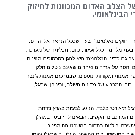
של הצלב האדום המכוונות לחיזוק
 הבינלאומי.
החוקים נאלמים.” בעוד שככל הנראה אלו היו פני
יש בעת מלחמה כלל ועיקר. כיום, תכליתה של מערכת
ה גם כ’דיני המלחמה’ היא להגן בסכסוכים מזוינים.
 וחסה על אזרחים ואחרים שאינם נוטלים חלק
ר אמנות ומקורות נוספים, שבמרכזם אמנות ג’נבה
לם. רובן המכריע של מדינות העולם, וביניהן ישראל,
יל תיאורטי בלבד, הנוגע לבעיות בארץ נידחת
ם המורכבים והקשים, הבאים לידי ביטוי במהלך
 עשירה ובולטת בתחום המשפט ההומניטרי
השיח המשפטי, בית המשפט העליון הישראלי עצמו