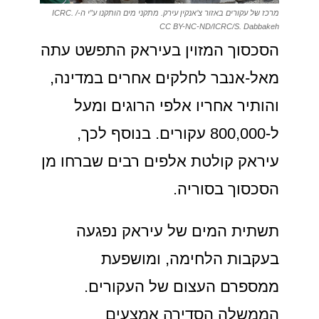
מרכז של עקורים באזור צ’אנקין עירק. מתקני מים הותקנו ע”י ה-ICRC. /
CC BY-NC-ND/ICRC/S. Dabbakeh
הסכסוך המזוין בעיראק התפשט עתה
מאל-אנבר לחלקים אחרים במדינה,
והותיר אחריו אלפי הרוגים ומעל
ל-800,000 עקורים. בנוסף לכך,
עיראק קולטת אלפים רבים שברחו מן
הסכסוך בסוריה.
תשתית המים של עיראק נפגעה
בעקבות הלחימה, ומושפעת
ממספרם העצום של העקורים.
הממשלה הסדירה אמצעים