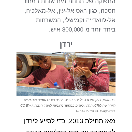
התפוקה של תחנות מים שונות במחוז
חסכה, כגון ראס אל-עין, אל-מאלכיה,
אל-ג’וואדייה וקמישלי, המשרתות
ביחד יותר מ-800,000 איש.
ירדן
בוסתאנא, צפון-מזרח גבול ירדן-סוריה. ילדים סורים שותים מים נקיים
לאחר שה-ICRC התקין כיורים במספר מקומות לאורך הגבול. / CC BY-
NC-ND/ICRC/A. Wagnieres
מאז תחילת 2013, כדי לסייע לירדן