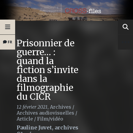
Prisonnier de
FR
guerre… :
quand la
fiction s’invite
dans la
filmographie
du CICR
12 février 2021
,
Archives
/
Archives audiovisuelles
/
Article
/
Film/vidéo
Pauline Juvet, archives