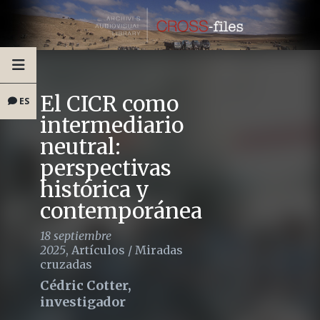
El CICR como
ES
intermediario
neutral:
perspectivas
histórica y
contemporánea
18 septiembre
2025
,
Artículos
/
Miradas
cruzadas
Cédric Cotter,
investigador