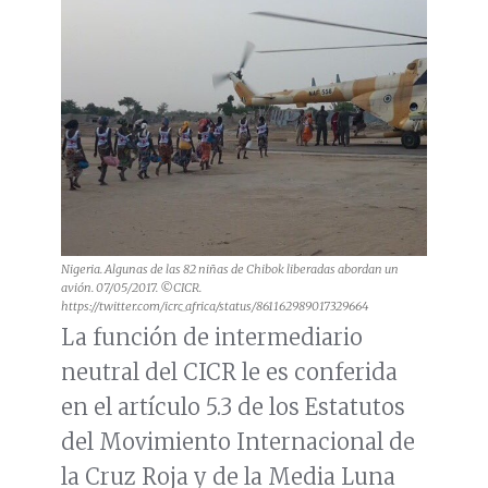
Nigeria. Algunas de las 82 niñas de Chibok liberadas abordan un
avión. 07/05/2017. ©CICR.
https://twitter.com/icrc_africa/status/861162989017329664
La función de intermediario
neutral del CICR le es conferida
en el artículo 5.3 de los Estatutos
del Movimiento Internacional de
la Cruz Roja y de la Media Luna