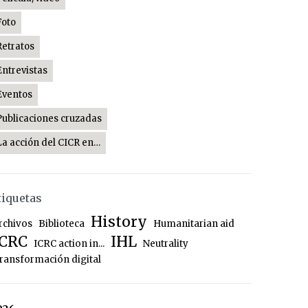
Foto
Retratos
Entrevistas
Eventos
Publicaciones cruzadas
La acción del CICR en…
tiquetas
History
rchivos
Biblioteca
Humanitarian aid
ICRC
IHL
ICRC action in...
Neutrality
ransformación digital