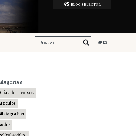
BLOG SELECTOR
ES
ategories
Guías de recursos
Artículos
Bibliografías
Audio
Película/video