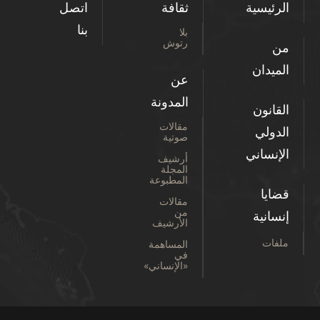
الرئيسية
ثقافة
اتصل
بنا
بلا
رتوش
من
الميدان
عن
المدونة
القانون
مقالات
الدولي
صوتية
الإنساني
أرشيف
المجلة
المطبوعة
قضايا
مقالات
من
إنسانية
الأرشيف
ملفات
المساهمة
في
«الإنساني»