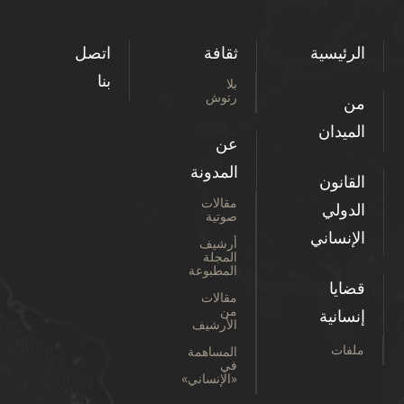
الرئيسية
ثقافة
اتصل
بنا
بلا
رتوش
من
الميدان
عن
المدونة
القانون
مقالات
الدولي
صوتية
الإنساني
أرشيف
المجلة
المطبوعة
قضايا
مقالات
من
إنسانية
الأرشيف
ملفات
المساهمة
في
«الإنساني»