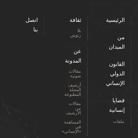
الرئيسية
ثقافة
اتصل
بنا
بلا
رتوش
من
الميدان
عن
المدونة
القانون
مقالات
الدولي
صوتية
الإنساني
أرشيف
المجلة
المطبوعة
قضايا
مقالات
من
إنسانية
الأرشيف
ملفات
المساهمة
في
«الإنساني»