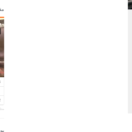
مق
مجلة
بو