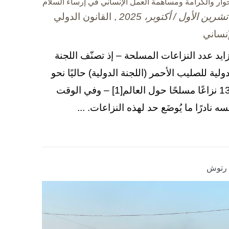
حوار والكرامة ومساهمة العمل الإنساني في إرساء السلام
, القانون الدولي
إنساني
زايد عدد النزاعات المسلحة – إذ تصنّف اللجنة
دولية للصليب الأحمر (اللجنة الدولية) حاليًا نحو
130 نزاعًا مسلحًا حول العالم[1] – وفي الوقت
سه نادرًا ما يُوضَع حد لهذه النزاعات. ...
ا رتوش