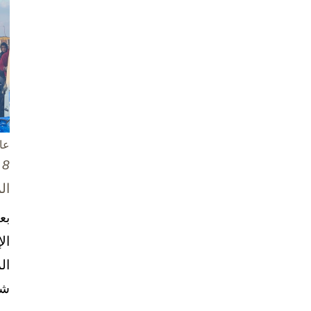
عا
8 تشرين الأول / أكتوبر، 2025
ال
بع
ال
ال
شخ