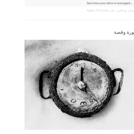
نساني
بودكاست على Apple Podcasts
رة وقصة