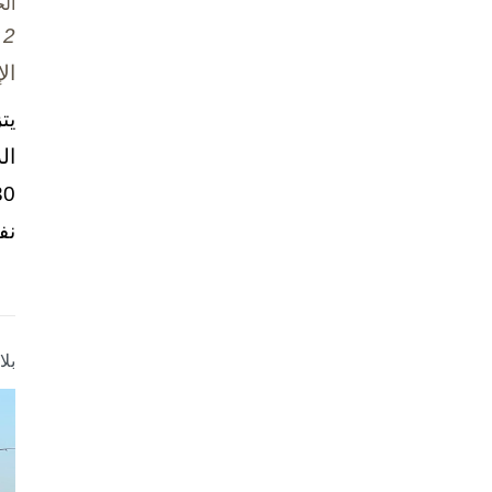
ال
2 تشرين الأول / أكتوبر، 2025
ال
يت
ال
نف
بل