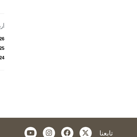
أر
26
25
24
youtube
instagram
facebook
twitter
تابعنا