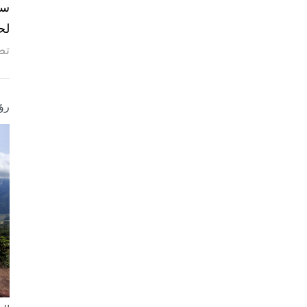
لح
تص
رؤ