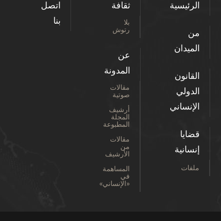
الرئيسية
ثقافة
اتصل
بنا
بلا
رتوش
من
الميدان
عن
المدونة
القانون
مقالات
الدولي
صوتية
الإنساني
أرشيف
المجلة
المطبوعة
قضايا
مقالات
من
إنسانية
الأرشيف
ملفات
المساهمة
في
«الإنساني»