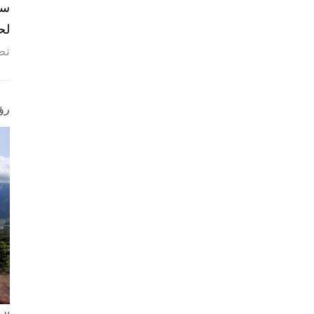
لح
تص
رؤ