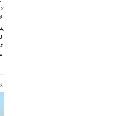
ال
2 تشرين الأول / أكتوبر، 2025
ال
يت
ال
نف
بل