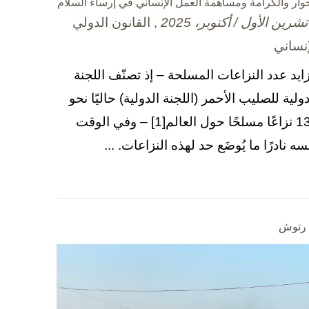
حوار والكرامة ومساهمة العمل الإنساني في إرساء السلام
, القانون الدولي
إنساني
زايد عدد النزاعات المسلحة – إذ تصنّف اللجنة
دولية للصليب الأحمر (اللجنة الدولية) حاليًا نحو
130 نزاعًا مسلحًا حول العالم[1] – وفي الوقت
سه نادرًا ما يُوضَع حد لهذه النزاعات. ...
ا رتوش