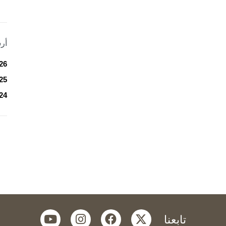
أر
26
25
24
youtube
instagram
facebook
twitter
تابعنا