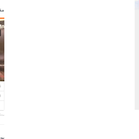
مق
مجلة
بو