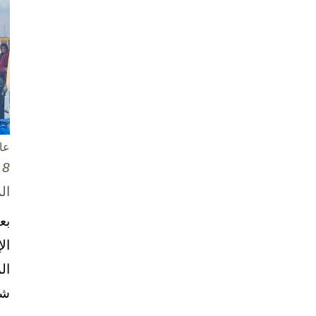
عا
8 تشرين الأول / أكتوبر، 2025
ال
بع
ال
ال
شخ