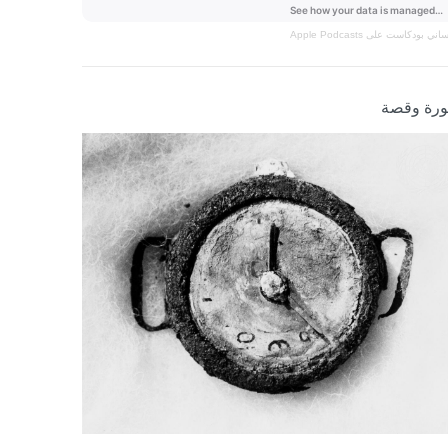
نساني
بودكاست على Apple Podcasts
رة وقصة