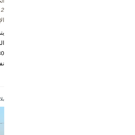
ال
2 تشرين الأول / أكتوبر، 2025
ال
يت
ال
نف
بل