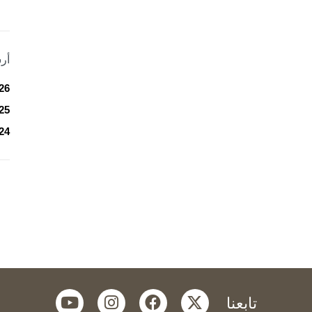
أر
26
25
24
youtube
instagram
facebook
twitter
تابعنا