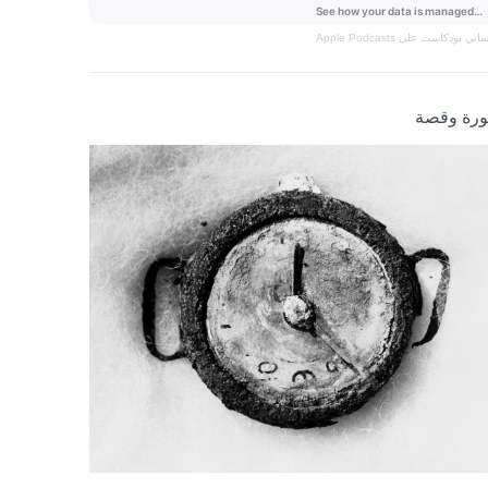
نساني
بودكاست على Apple Podcasts
رة وقصة