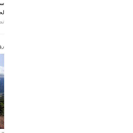
لح
تص
رؤ