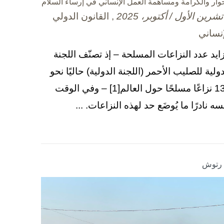
حوار والكرامة ومساهمة العمل الإنساني في إرساء السلام
, القانون الدولي
إنساني
زايد عدد النزاعات المسلحة – إذ تصنّف اللجنة
دولية للصليب الأحمر (اللجنة الدولية) حاليًا نحو
130 نزاعًا مسلحًا حول العالم[1] – وفي الوقت
سه نادرًا ما يُوضَع حد لهذه النزاعات. ...
ا رتوش