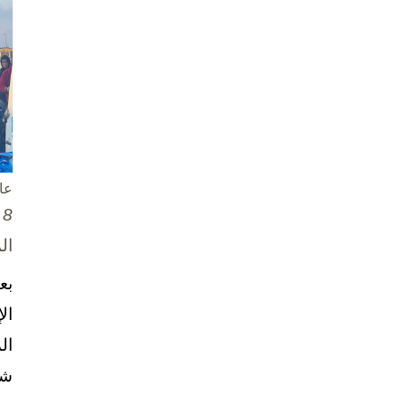
عا
8 تشرين الأول / أكتوبر، 2025
ال
بع
ال
ال
شخ