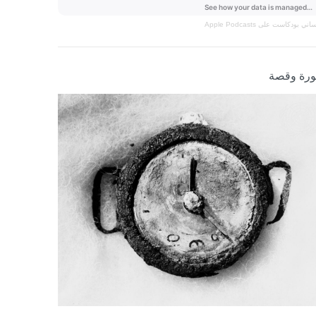
نساني
بودكاست على Apple Podcasts
رة وقصة