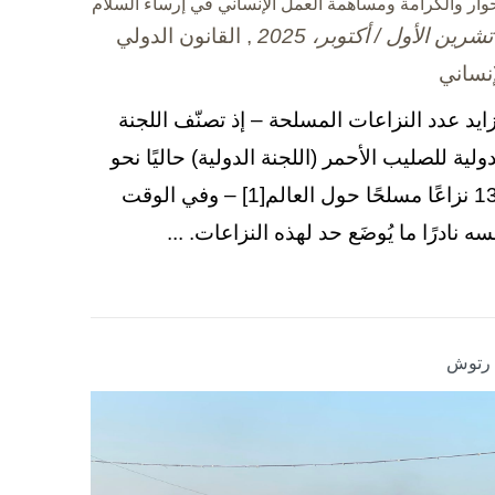
حوار والكرامة ومساهمة العمل الإنساني في إرساء السلام
, القانون الدولي
إنساني
زايد عدد النزاعات المسلحة – إذ تصنّف اللجنة
دولية للصليب الأحمر (اللجنة الدولية) حاليًا نحو
130 نزاعًا مسلحًا حول العالم[1] – وفي الوقت
سه نادرًا ما يُوضَع حد لهذه النزاعات. ...
ا رتوش