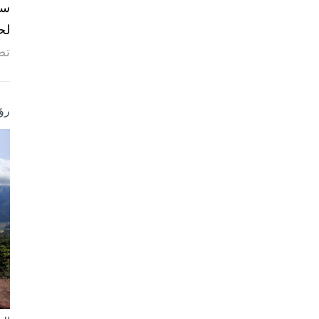
لح
تص
رؤ