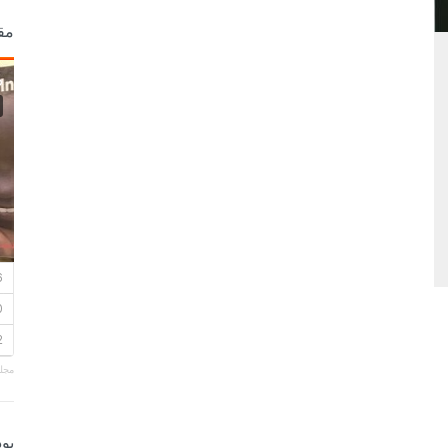
مق
مجلة
بو