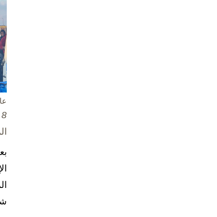
عا
8 تشرين الأول / أكتوبر، 2025
ال
بع
ال
ال
شخ