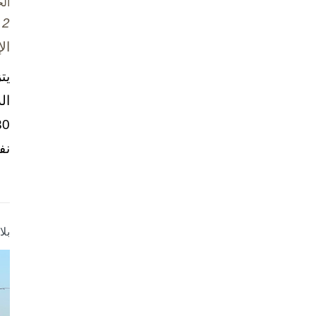
ال
2 تشرين الأول / أكتوبر، 2025
ال
يت
ال
نف
بل