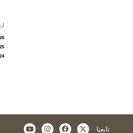
أر
26
25
24
youtube
instagram
facebook
twitter
تابعنا